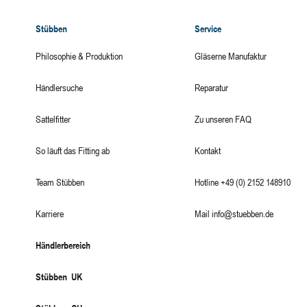
Stübben
Service
Philosophie & Produktion
Gläserne Manufaktur
Händlersuche
Reparatur
Sattelfitter
Zu unseren FAQ
So läuft das Fitting ab
Kontakt
Team Stübben
Hotline +49 (0) 2152 148910
Karriere
Mail info@stuebben.de
Händlerbereich
Stübben UK