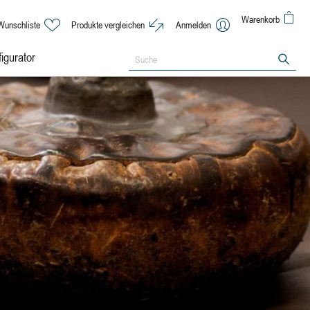
Warenkorb
Wunschliste
Produkte vergleichen
Anmelden
igurator
Suche